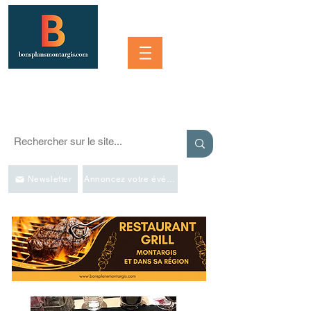
Se connecter
SORTIR À MONTARGIS ET DANS LA RÉGION
Événements, bonnes adresses et bons plans pour sortir
Newsletter
Annoncez votre événement