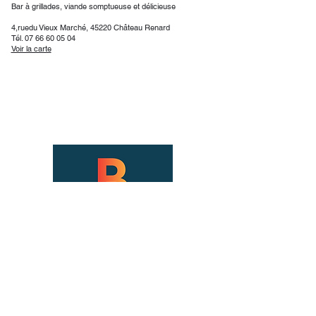
Bar à grillades, viande somptueuse et délicieuse
4,ruedu Vieux Marché, 45220 Château Renard
Tél.
07 66 60 05 04
Voir la carte​
Site officiel des Bons Plans de Montargis
Nous contacter