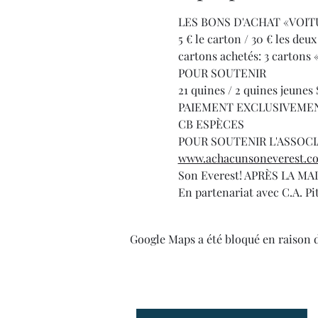
LES BONS D'ACHAT «VOIT
5 € le carton / 30 € les deu
cartons achetés: 3 cartons «
POUR SOUTENIR
21 quines / 2 quines jeunes
PAIEMENT EXCLUSIVEME
CB ESPÈCES
POUR SOUTENIR L'ASSOCI
www.achacunsoneverest.c
Son Everest! APRÈS LA MALAD
En partenariat avec C.A. Pi
Google Maps a été bloqué en raison 