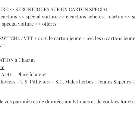
URE>> SERONT JOUÉS SUR UN CARTON SPÉCIAL
x cartons << spécial voiture >> 6 cartons achetés: 1 carton << sp
 spécial voiture >> offerts
 SWITCH2 / VTT 2,00 € le carton jeune - 10€ les 6 cartons jeun
NT
ATION à Chacun
om
IE... Place à la Vie!
thiviers - U.S. Pithiviers - S.C. Males herbes - Jeunes Sapeurs-
de vos paramètres de données analytiques et de cookies foncti