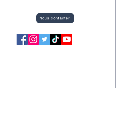
Site officiel des Bons Plans de Montargis
R
A
Nous contacter
C
F
S
S
T
S
Newsletter
A la Une
L'agenda des événements
© 
tialité
Conditions générales
© 