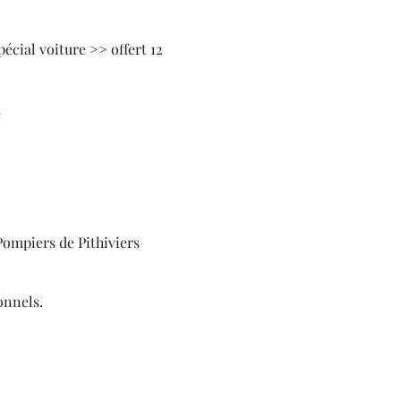
écial voiture >> offert 12 
e
Pompiers de Pithiviers
onnels.