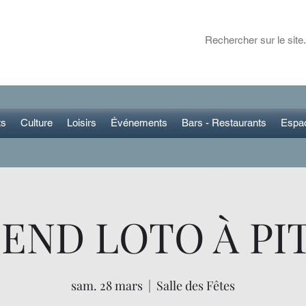
ET DANS LA RÉGION
 plans pour sortir
ts
Culture
Loisirs
Événements
Bars - Restaurants
Espa
END LOTO À PIT
sam. 28 mars
  |  
Salle des Fêtes