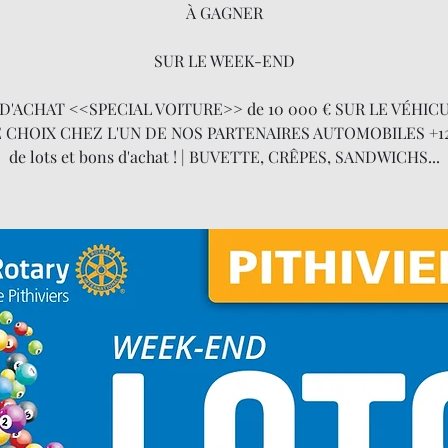
À GAGNER
SUR LE WEEK-END
D'ACHAT <<SPECIAL VOITURE>> de 10 000 € SUR LE VÉHIC
 CHOIX CHEZ L'UN DE NOS PARTENAIRES AUTOMOBILES +12
de lots et bons d'achat ! | BUVETTE, CRÊPES, SANDWICHS...