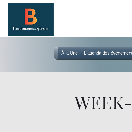
SORTIR À MONTARGIS 
Événements, bonnes adresses et bons
À la Une
L'agenda des événemen
WEEK-