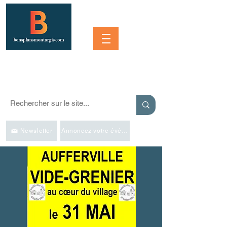
Se connecter
SORTIR À MONTARGIS ET DANS LA RÉGION
Événements, bonnes adresses et bons plans pour sortir
Newsletter
Annoncez votre événement