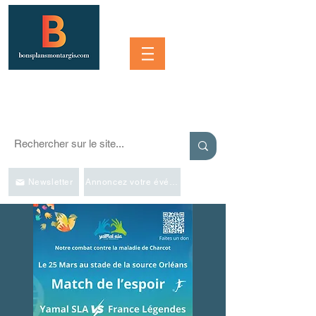
Se connecter
SORTIR À MONTARGIS ET DANS LA RÉGION
Événements, bonnes adresses et bons plans pour sortir
Newsletter
Annoncez votre événement