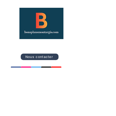
Site officiel des Bons Plans de Montargis
Nous contacter
Retrouvez nos catégories
Tourisme
Soirées
Sports
Asso Caritative
Festivités
Loisirs
Spectacles
Conférences