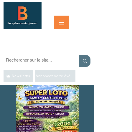
Se connecter
SORTIR À MONTARGIS ET DANS LA RÉGION
Événements, bonnes adresses et bons plans pour sortir
Newsletter
Annoncez votre événement