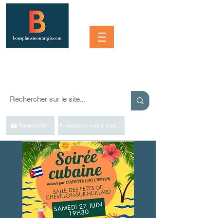
Se connecter
SORTIR À MONTARGIS ET DANS LA RÉGION
Événements, bonnes adresses et bons plans pour sortir
Newsletter
Annoncez votre événement