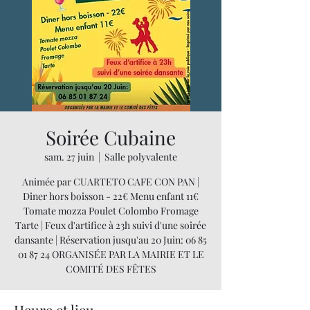
Soirée Cubaine
sam. 27 juin
  |  
Salle polyvalente
Animée par CUARTETO CAFE CON PAN |
Diner hors boisson - 22€ Menu enfant 11€
Tomate mozza Poulet Colombo Fromage
Tarte | Feux d'artifice à 23h suivi d'une soirée
dansante | Réservation jusqu'au 20 Juin: 06 85
01 87 24 ORGANISÉE PAR LA MAIRIE ET LE
COMITÉ DES FÊTES
Heure et lieu