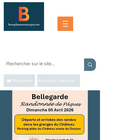
Se connecter
SORTIR À MONTARGIS ET DANS LA RÉGION
Événements, bonnes adresses et bons plans pour sortir
Newsletter
Annoncez votre événement