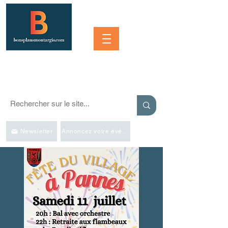
Se connecter
SORTIR À MONTARGIS ET DANS LA RÉGION
Événements, bonnes adresses et bons plans pour sortir
Newsletter
Annoncez votre événement