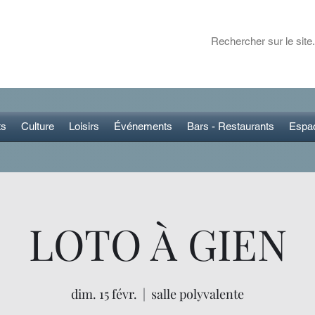
ET DANS LA RÉGION
 plans pour sortir
ts
Culture
Loisirs
Événements
Bars - Restaurants
Espa
LOTO À GIEN
dim. 15 févr.
  |  
salle polyvalente