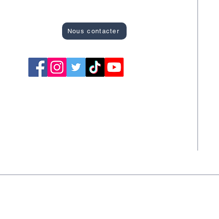
Site officiel des Bons Plans de Montargis
R
A
Nous contacter
C
F
S
S
T
S
Newsletter
A la Une
L'agenda des événements
© 
tialité
Conditions générales
© 