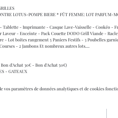
GRILLES
TRE LOTUS-POMPE BIERE * FÛT FEMME: LOT PARFUM-M
- Tablette - Imprimante - Casque Lave-Vaisselle - Cookéo - Fr
r Laveur - Enceinte - Pack Couette DODO Grill Viande - Raclet
re - Lot boites rangement 5 Paniers Festifs - 3 Poubelles garni
s Courses - 2 Jambons Et nombreux autres lots....
- Bon d'Achat 30€ - Bon d'Achat 50€) 
ES - GATEAUX
de vos paramètres de données analytiques et de cookies foncti