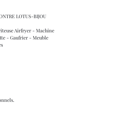
ONTRE LOTUS-BIJOU 
iteuse Airfryer - Machine 
te - Gaufrier - Meuble 
es
onnels.