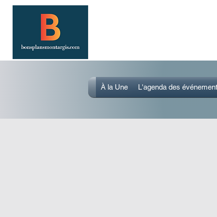
SORTIR À MONTARGIS 
Événements, bonnes adresses et bons
À la Une
L'agenda des événemen