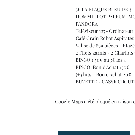
3€ LA PLAQUE BLEU DE 3 
HOMME: LOT PARFUM-MON
PANDORA
Téléviseur 127- Ordinateur 
Café Grain Robot Aspirateu
Valise de 899 pièces - Etagè
2 Filets garnis - 2 Chariot
BINGO 1.50€ ou 5€ les 4
BINGO: Bon d'Achat 150€
(+3 lots - Bon d'Achat 20€ 
BUVETTE - CASSE CROUT
Google Maps a été bloqué en raison 