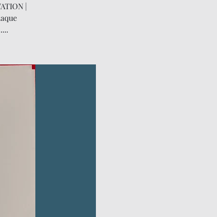
VATION |
haque
...