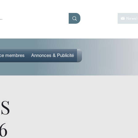
Se connecter
Newsle
ce membres
Annonces & Publicité
S
6