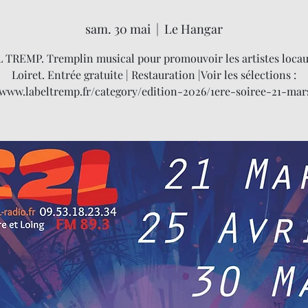
sam. 30 mai
  |  
Le Hangar
 TREMP. Tremplin musical pour promouvoir les artistes locau
Loiret. Entrée gratuite | Restauration |Voir les sélections :
//www.labeltremp.fr/category/edition-2026/1ere-soiree-21-mar