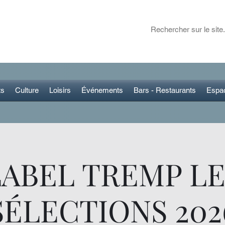
ET DANS LA RÉGION
 plans pour sortir
ts
Culture
Loisirs
Événements
Bars - Restaurants
Espa
LABEL TREMP LE
SÉLECTIONS 202