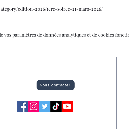
category/edition-2026/1ere-soiree-21-mars-2026/
de vos paramètres de données analytiques et de cookies foncti
Site officiel des Bons Plans de Montargis
R
A
Nous contacter
C
F
S
S