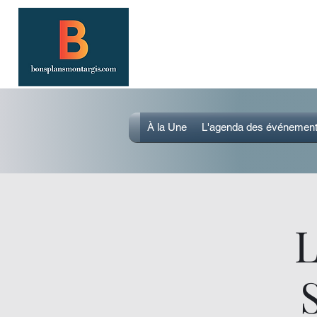
SORTIR À MONTARGIS 
Événements, bonnes adresses et bons
À la Une
L'agenda des événemen