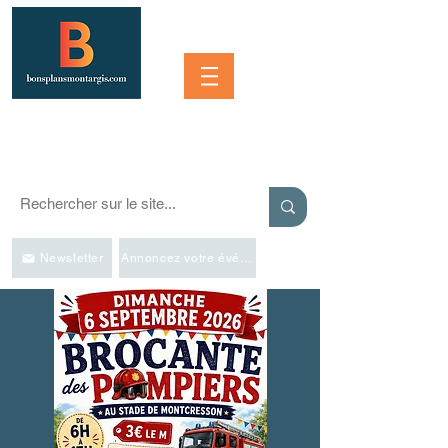
Se connecter
SORTIR À MONTARGIS ET DANS LA RÉGION
Événements, bonnes adresses et bons plans pour sortir
Newsletter
Annoncez votre événement