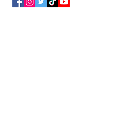
Retrouvez nos catégories
Tourisme
Soirées
Sports
Asso Caritative
Festivités
Loisirs
Spectacles
Conférences
Marchés
Brocantes
Expositions
Jeux
Cinéma
Concerts
A la Une
Publicité
Newsletter
L'agenda des événements
Annoncez votre événement
Mentions légales
Conditions générales