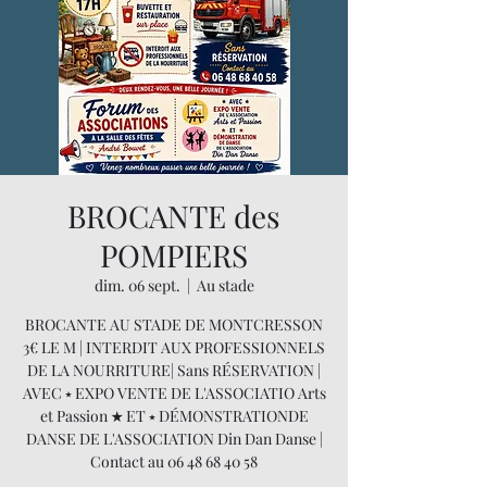
BROCANTE des
POMPIERS
dim. 06 sept.
  |  
Au stade
BROCANTE AU STADE DE MONTCRESSON
3€ LE M | INTERDIT AUX PROFESSIONNELS
DE LA NOURRITURE| Sans RÉSERVATION |
AVEC ⭑ EXPO VENTE DE L'ASSOCIATIO Arts
et Passion ★ ET ⭑ DÉMONSTRATIONDE
DANSE DE L'ASSOCIATION Din Dan Danse |
Contact au 06 48 68 40 58