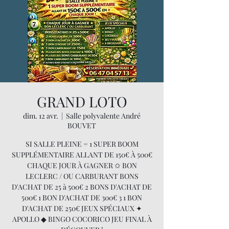
GRAND LOTO
dim. 12 avr.
  |  
Salle polyvalente André
BOUVET
SI SALLE PLEINE = 1 SUPER BOOM
SUPPLÉMENTAIRE ALLANT DE 150€ À 500€
CHAQUE JOUR À GAGNER ✩ BON
LECLERC / OU CARBURANT BONS
D'ACHAT DE 25 à 500€ 2 BONS D'ACHAT DE
500€ 1 BON D'ACHAT DE 300€ 3 1 BON
D'ACHAT DE 250€ JEUX SPÉCIAUX ✦
APOLLO ◆ BINGO COCORICO JEU FINAL À