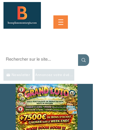
Se connecter
SORTIR À MONTARGIS ET DANS LA RÉGION
Événements, bonnes adresses et bons plans pour sortir
Newsletter
Annoncez votre événement