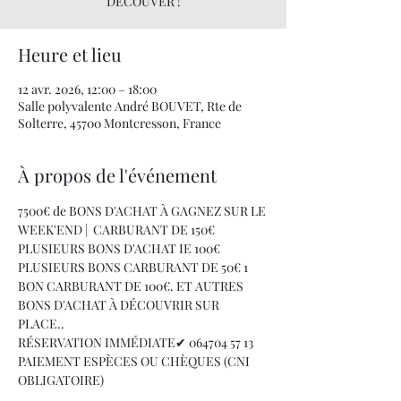
DÉCOUVER !
Heure et lieu
12 avr. 2026, 12:00 – 18:00
Salle polyvalente André BOUVET, Rte de
Solterre, 45700 Montcresson, France
À propos de l'événement
7500€ de BONS D'ACHAT À GAGNEZ SUR LE 
WEEK'END |  CARBURANT DE 150€ 
PLUSIEURS BONS D'ACHAT IE 100€ 
PLUSIEURS BONS CARBURANT DE 50€ 1 
BON CARBURANT DE 100€. ET AUTRES 
BONS D'ACHAT À DÉCOUVRIR SUR 
PLACE.. 
RÉSERVATION IMMÉDIATE✔ 064704 57 13 
PAIEMENT ESPÈCES OU CHÈQUES (CNI 
OBLIGATOIRE)