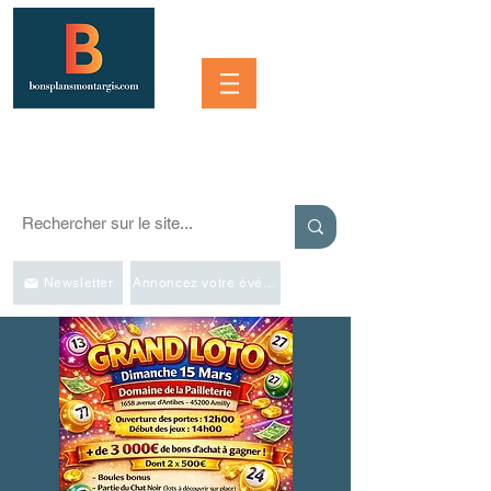
Se connecter
SORTIR À MONTARGIS ET DANS LA RÉGION
Événements, bonnes adresses et bons plans pour sortir
Newsletter
Annoncez votre événement