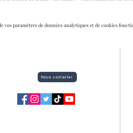
de vos paramètres de données analytiques et de cookies foncti
Site officiel des Bons Plans de Montargis
R
A
Nous contacter
C
F
S
S
T