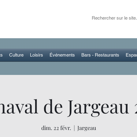
ET DANS LA RÉGION
 plans pour sortir
ts
Culture
Loisirs
Événements
Bars - Restaurants
Espa
aval de Jargeau
dim. 22 févr.
  |  
Jargeau