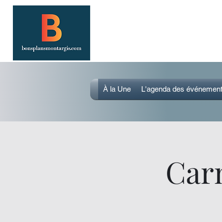
SORTIR À MONTARGIS 
Événements, bonnes adresses et bons
À la Une
L'agenda des événemen
Carn