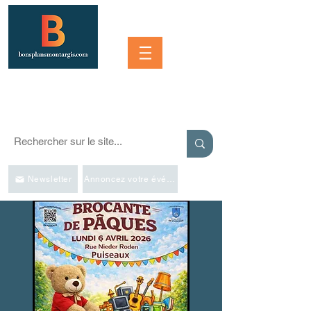
Se connecter
SORTIR À MONTARGIS ET DANS LA RÉGION
Événements, bonnes adresses et bons plans pour sortir
Newsletter
Annoncez votre événement