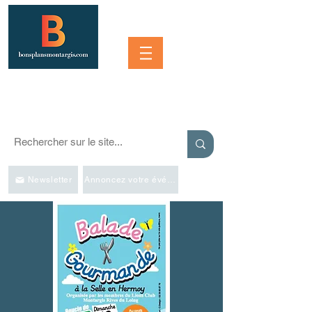
Se connecter
SORTIR À MONTARGIS ET DANS LA RÉGION
Événements, bonnes adresses et bons plans pour sortir
Newsletter
Annoncez votre événement