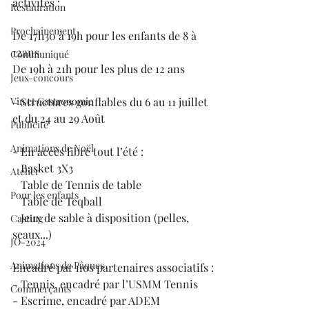
activités :
Restauration
Prochainement
De 17h30 à 19h pour les enfants de 8 à 
12ans
Communiqué
De 19h à 21h pour les plus de 12 ans
Jeux-concours
Vin et Gastronomie
- Structures gonflables du 6 au 11 juillet 
et du 24 au 29 Août
Publicité
Animations de Noël
- En accès libre tout l’été :
   Basket 3X3
Atelier
   Table de Tennis de table
Pour les enfants
   Table de Teqball
   Jeux de sable à disposition (pelles, 
Casting
seaux...)
JO-2024
Animations de Pâques
Encadré par nos partenaires associatifs :
- Tennis, encadré par l’USMM Tennis
Commerçants
- Escrime, encadré par ADEM