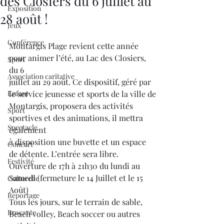
des Closiers du 6 juillet au
Exposition
28 août !
Jeux
Conférence
Montargis Plage revient cette année 
pour animer l’été, au Lac des Closiers, 
Sport
du 6
Association caritative
juillet au 29 août. Ce dispositif, géré par 
Enfant
le service jeunesse et sports de la ville de
Montargis, proposera des activités 
Sport
sportives et des animations, il mettra 
Spectacle
également
à disposition une buvette et un espace 
Concert
de détente. L’entrée sera libre.
Festivité
Ouverture de 17h à 21h30 du lundi au 
Samedi (fermeture le 14 Juillet et le 15 
Culturelle
Août)
Reportage
Tous les jours, sur le terrain de sable, 
Brocante
Beach volley, Beach soccer ou autres 