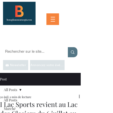
Se connecter
SORTIR À MONTARGIS ET DANS LA RÉGION
Événements, bonnes adresses et bons plans pour sortir
Newsletter
Annoncez votre événement
Post
All Posts
20 juil.
1 min de lecture
All Posts
I Lac Sports revient au Lac
Marché