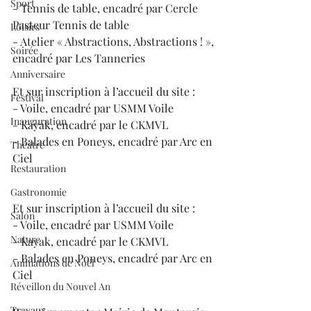
Sport
- Tennis de table, encadré par Cercle 
Pasteur Tennis de table
Loisirs
- Atelier « Abstractions, Abstractions ! », 
Soirée
encadré par Les Tanneries
Anniversaire
Et sur inscription à l’accueil du site :
Festival
- Voile, encadré par USMM Voile
Inauguration
- Kayak, encadré par le CKMVL
- Balades en Poneys, encadré par Arc en 
Théâtre
Ciel
Restauration
Gastronomie
Et sur inscription à l’accueil du site :
Salon
- Voile, encadré par USMM Voile
Nature
- Kayak, encadré par le CKMVL
- Balades en Poneys, encadré par Arc en 
Animations de Noël
Ciel
Réveillon du Nouvel An
Travaux