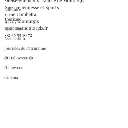
Renseignements : Mairie de Montargis 
Service Jeunesse et Sports
Littéraire
6 rue Gambetta
Tourisme
45207 Montargis
sports@montargis.fr
Associaion
02 38 95 10 72
Association
Journées du Patrimoine
🎃 Halloween 🎃
Halloween
Cinéma