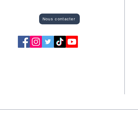
Site officiel des Bons Plans de Montargis
R
A
Nous contacter
C
F
S
S
T
S
Newsletter
A la Une
L'agenda des événements
© 
tialité
Conditions générales
© 