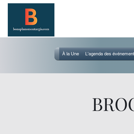
SORTIR À MONTARGIS 
Événements, bonnes adresses et bons
À la Une
L'agenda des événemen
BROC