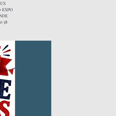
AUX
⭑ EXPO
ONDE
0 58