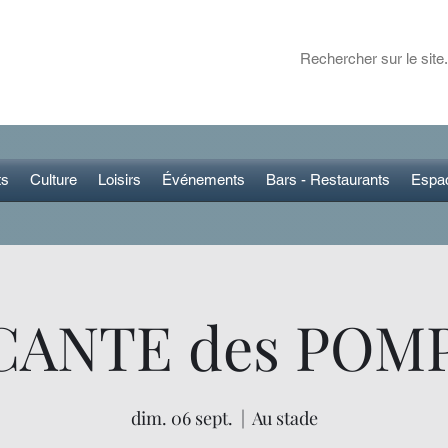
ET DANS LA RÉGION
 plans pour sortir
ts
Culture
Loisirs
Événements
Bars - Restaurants
Espa
ANTE des POM
dim. 06 sept.
  |  
Au stade