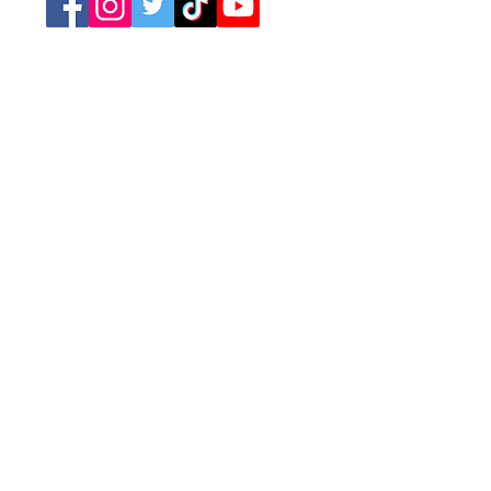
Retrouvez nos catégories
Tourisme
Soirées
Sports
Asso Caritative
Festivités
Loisirs
Spectacles
Conférences
Marchés
Brocantes
Expositions
Jeux
Cinéma
Concerts
A la Une
Publicité
Newsletter
L'agenda des événements
Annoncez votre événement
Mentions légales
Conditions générales