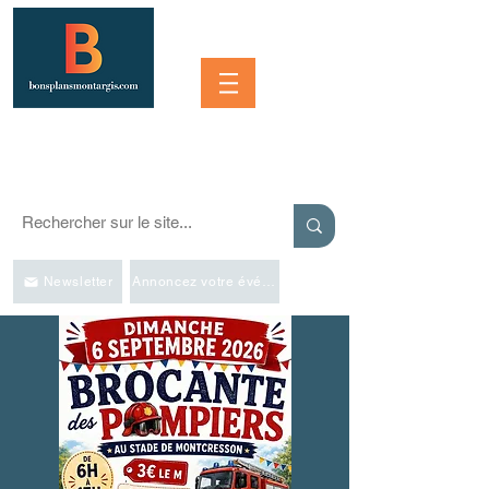
Se connecter
SORTIR À MONTARGIS ET DANS LA RÉGION
Événements, bonnes adresses et bons plans pour sortir
Newsletter
Annoncez votre événement