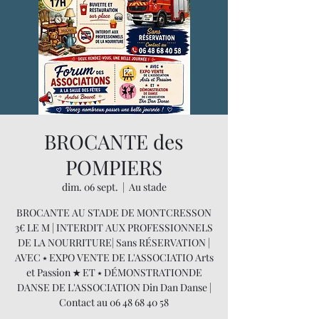
BROCANTE des
POMPIERS
dim. 06 sept.
  |  
Au stade
BROCANTE AU STADE DE MONTCRESSON
3€ LE M | INTERDIT AUX PROFESSIONNELS
DE LA NOURRITURE| Sans RÉSERVATION |
AVEC ⭑ EXPO VENTE DE L'ASSOCIATIO Arts
et Passion ★ ET ⭑ DÉMONSTRATIONDE
DANSE DE L'ASSOCIATION Din Dan Danse |
Contact au 06 48 68 40 58