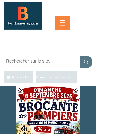
Se connecter
SORTIR À MONTARGIS ET DANS LA RÉGION
Événements, bonnes adresses et bons plans pour sortir
Newsletter
Annoncez votre événement