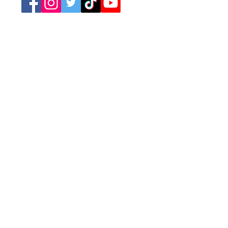
Retrouvez nos catégories
Tourisme
Soirées
Sports
Asso Caritative
Festivités
Loisirs
Spectacles
Conférences
Marchés
Brocantes
Expositions
Jeux
Cinéma
Concerts
A la Une
Publicité
Newsletter
L'agenda des événements
Annoncez votre événement
Mentions légales
Conditions générales