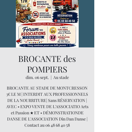
BROCANTE des
POMPIERS
dim. 06 sept.
  |  
Au stade
BROCANTE AU STADE DE MONTCRESSON
3€ LE M | INTERDIT AUX PROFESSIONNELS
DE LA NOURRITURE| Sans RÉSERVATION |
AVEC ⭑ EXPO VENTE DE L'ASSOCIATIO Arts
et Passion ★ ET ⭑ DÉMONSTRATIONDE
DANSE DE L'ASSOCIATION Din Dan Danse |
Contact au 06 48 68 40 58