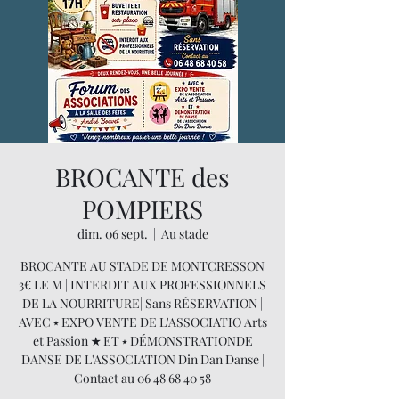
BROCANTE des
POMPIERS
dim. 06 sept.
  |  
Au stade
BROCANTE AU STADE DE MONTCRESSON
3€ LE M | INTERDIT AUX PROFESSIONNELS
DE LA NOURRITURE| Sans RÉSERVATION |
AVEC ⭑ EXPO VENTE DE L'ASSOCIATIO Arts
et Passion ★ ET ⭑ DÉMONSTRATIONDE
DANSE DE L'ASSOCIATION Din Dan Danse |
Contact au 06 48 68 40 58