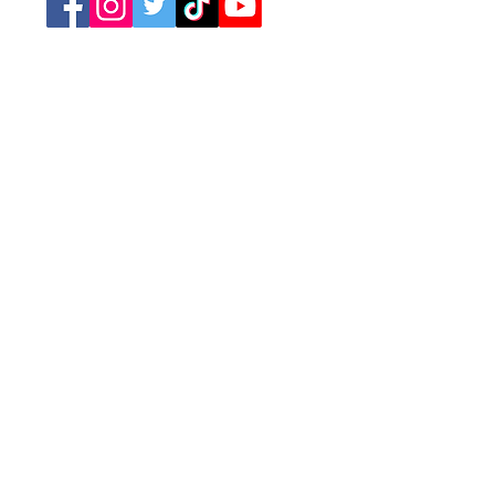
Retrouvez nos catégories
Tourisme
Soirées
Sports
Asso Caritative
Festivités
Loisirs
Spectacles
Conférences
Marchés
Brocantes
Expositions
Jeux
Cinéma
Concerts
A la Une
Publicité
Newsletter
L'agenda des événements
Annoncez votre événement
Mentions légales
Conditions générales