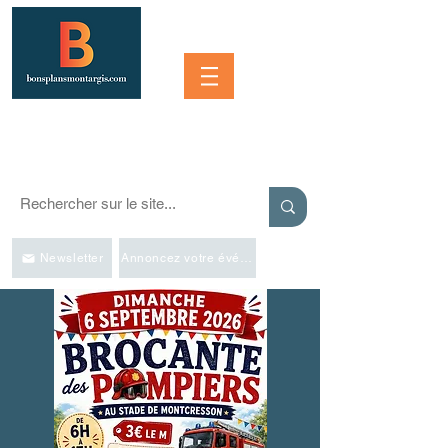
Se connecter
SORTIR À MONTARGIS ET DANS LA RÉGION
Événements, bonnes adresses et bons plans pour sortir
Newsletter
Annoncez votre événement