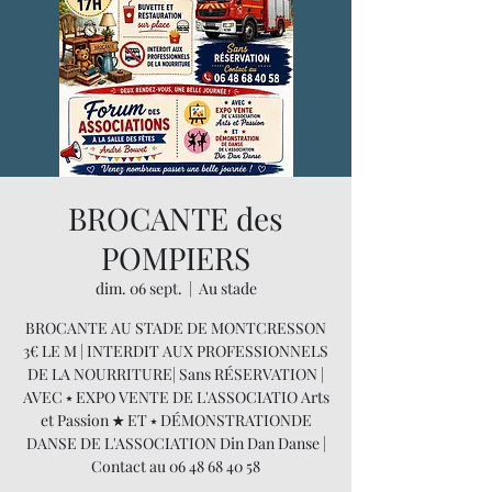
BROCANTE des
POMPIERS
dim. 06 sept.
  |  
Au stade
BROCANTE AU STADE DE MONTCRESSON
3€ LE M | INTERDIT AUX PROFESSIONNELS
DE LA NOURRITURE| Sans RÉSERVATION |
AVEC ⭑ EXPO VENTE DE L'ASSOCIATIO Arts
et Passion ★ ET ⭑ DÉMONSTRATIONDE
DANSE DE L'ASSOCIATION Din Dan Danse |
Contact au 06 48 68 40 58