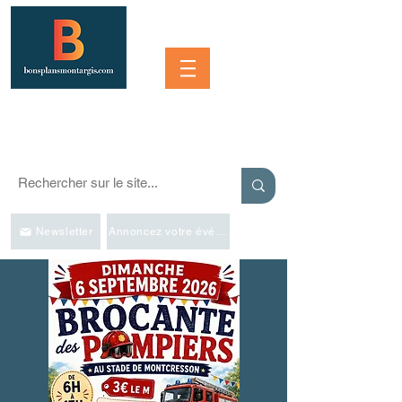
Se connecter
SORTIR À MONTARGIS ET DANS LA RÉGION
Événements, bonnes adresses et bons plans pour sortir
Newsletter
Annoncez votre événement