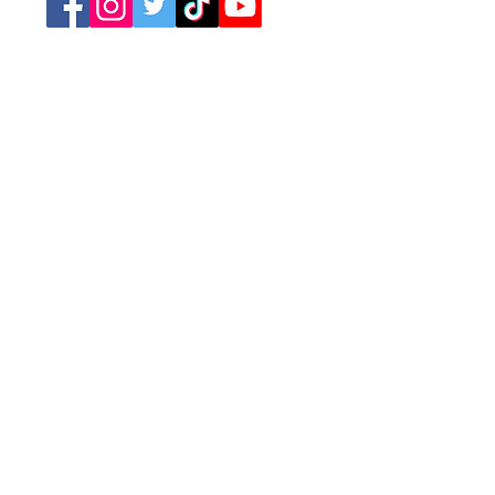
Retrouvez nos catégories
Tourisme
Soirées
Sports
Asso Caritative
Festivités
Loisirs
Spectacles
Conférences
Marchés
Brocantes
Expositions
Jeux
Cinéma
Concerts
A la Une
Publicité
Newsletter
L'agenda des événements
Annoncez votre événement
Mentions légales
Conditions générales