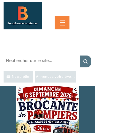
Se connecter
SORTIR À MONTARGIS ET DANS LA RÉGION
Événements, bonnes adresses et bons plans pour sortir
Newsletter
Annoncez votre événement