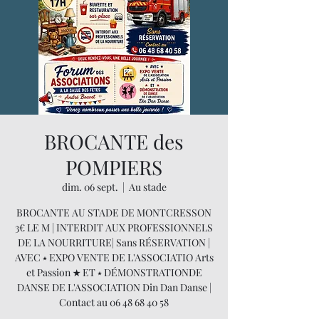
BROCANTE des
POMPIERS
dim. 06 sept.
  |  
Au stade
BROCANTE AU STADE DE MONTCRESSON
3€ LE M | INTERDIT AUX PROFESSIONNELS
DE LA NOURRITURE| Sans RÉSERVATION |
AVEC ⭑ EXPO VENTE DE L'ASSOCIATIO Arts
et Passion ★ ET ⭑ DÉMONSTRATIONDE
DANSE DE L'ASSOCIATION Din Dan Danse |
Contact au 06 48 68 40 58