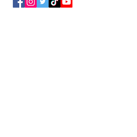
Retrouvez nos catégories
Tourisme
Soirées
Sports
Asso Caritative
Festivités
Loisirs
Spectacles
Conférences
Marchés
Brocantes
Expositions
Jeux
Cinéma
Concerts
A la Une
Publicité
Newsletter
L'agenda des événements
Annoncez votre événement
Mentions légales
Conditions générales