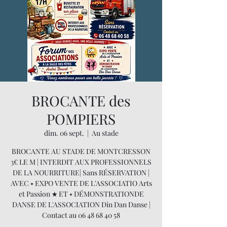
BROCANTE des
POMPIERS
dim. 06 sept.
  |  
Au stade
BROCANTE AU STADE DE MONTCRESSON
3€ LE M | INTERDIT AUX PROFESSIONNELS
DE LA NOURRITURE| Sans RÉSERVATION |
AVEC ⭑ EXPO VENTE DE L'ASSOCIATIO Arts
et Passion ★ ET ⭑ DÉMONSTRATIONDE
DANSE DE L'ASSOCIATION Din Dan Danse |
Contact au 06 48 68 40 58