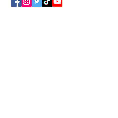
Retrouvez nos catégories
Tourisme
Soirées
Sports
Asso Caritative
Festivités
Loisirs
Spectacles
Conférences
Marchés
Brocantes
Expositions
Jeux
Cinéma
Concerts
A la Une
Publicité
Newsletter
L'agenda des événements
Annoncez votre événement
Mentions légales
Conditions générales