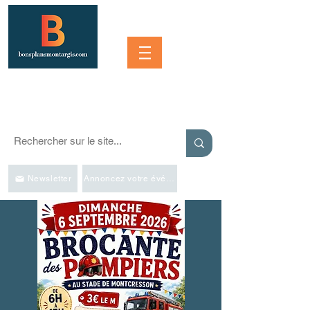
Se connecter
SORTIR À MONTARGIS ET DANS LA RÉGION
Événements, bonnes adresses et bons plans pour sortir
Newsletter
Annoncez votre événement