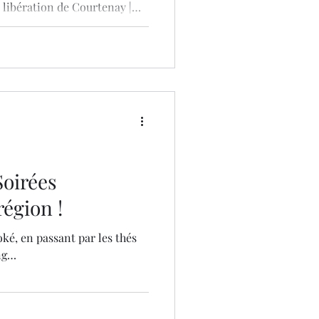
 libération de Courtenay |
ve Tribute Balavoine,
ambeaux| Feu d'artifice |
'&Vous; Dimanche : vide-
Soirées
région !
ké, en passant par les thés
ing…