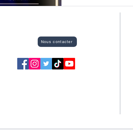
Site officiel des Bons Plans de Montargis
R
A
Nous contacter
C
F
S
S
T
S
Newsletter
A la Une
L'agenda des événements