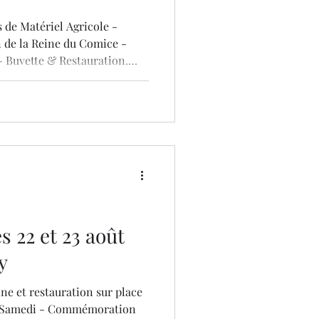
s de Matériel Agricole -
 de la Reine du Comice -
- Buvette & Restauration.
des 2 jours ci-dessous !
es 22 et 23 août
ay
ine et restauration sur place
. | Samedi - Commémoration