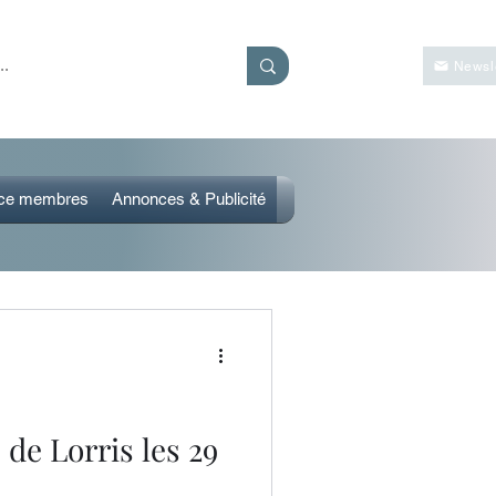
Se connecter
Newsle
ce membres
Annonces & Publicité
de Lorris les 29