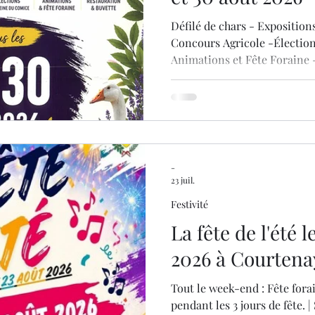
Défilé de chars - Exposition
Concours Agricole -Élection
Animations et Fête Foraine 
Voir le programme en détail 
Entrée gratuite
-
23 juil.
Festivité
La fête de l'été l
2026 à Courten
Tout le week-end : Fête fora
pendant les 3 jours de fête