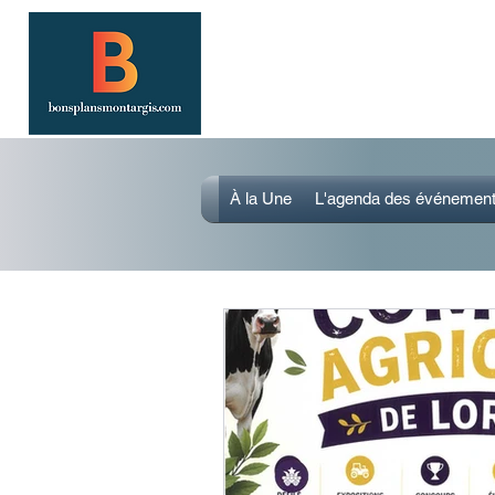
SORTIR À MONTARGIS 
Événements, bonnes adresses et bons
À la Une
L'agenda des événemen