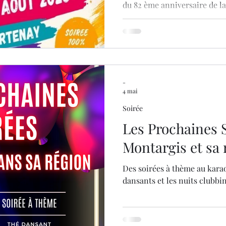
du 82 ème anniversaire de la
Quiz musical |Concerts en li
Tribute Aba | Retraite aux fl
Soirée dansante par DJ Déskal
Grenier
-
4 mai
Soirée
Les Prochaines 
Montargis et sa 
Des soirées à thème au karao
dansants et les nuits clubb