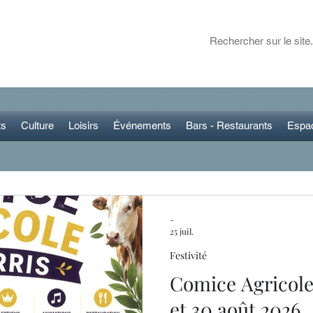
ET DANS LA RÉGION
 plans pour sortir
ts
Culture
Loisirs
Événements
Bars - Restaurants
Espa
-
25 juil.
Festivité
Comice Agricole 
et 30 août 2026